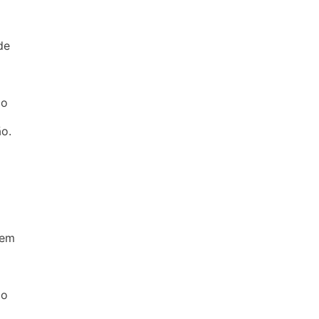
de
ao
o.
a
 em
ão