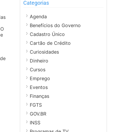
Categorias
Agenda
das
Benefícios do Governo
 O
Cadastro Único
 e
Cartão de Crédito
Curiosidades
ade
Dinheiro
Cursos
Emprego
Eventos
Finanças
FGTS
GOV.BR
INSS
Programas de TV