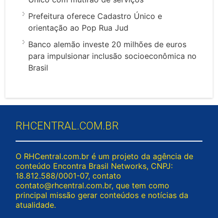
Prefeitura oferece Cadastro Único e
orientação ao Pop Rua Jud
Banco alemão investe 20 milhões de euros
para impulsionar inclusão socioeconômica no
Brasil
RHCENTRAL.COM.BR
O RHCentral.com.br é um projeto da agência de
conteúdo Encontra Brasil Networks, CNPJ:
18.812.588/0001-07, contato
contato@rhcentral.com.br
, que tem como
principal missão gerar conteúdos e notícias da
atualidade.