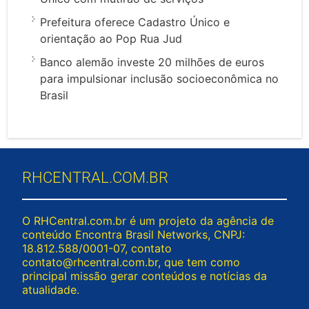
Prefeitura oferece Cadastro Único e
orientação ao Pop Rua Jud
Banco alemão investe 20 milhões de euros
para impulsionar inclusão socioeconômica no
Brasil
RHCENTRAL.COM.BR
O RHCentral.com.br é um projeto da agência de
conteúdo Encontra Brasil Networks, CNPJ:
18.812.588/0001-07, contato
contato@rhcentral.com.br
, que tem como
principal missão gerar conteúdos e notícias da
atualidade.