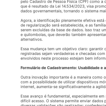
pelo Cadastro de Pessoa Física (CPF) como a c
que é resultado da Lei 14.534/2023, visa promo
dados governamentais, tornando o sistema mais
Agora, a identificação plenamente efetiva está
de regularização será estabelecida, e as famíl
serem excluídas da base de dados. Isso traz 
e quilombolas, que deverão também apresentar 
alternativos.
Essa mudança tem um objetivo claro: garantir
registradas sejam verdadeiras e checadas com r
envolvidos neste processo estejam bem inform
Formulário de Cadastramento: Usabilidade e a
Outra inovação importante é a maneira como os
com a possibilidade de utilizar dispositivos 
internet, aumenta-se significativamente a agil
Esse avanço é fundamental, especialmente em s
difícil acesso. O sistema permite enviar dados
diversas validações são realizadas: conferênc