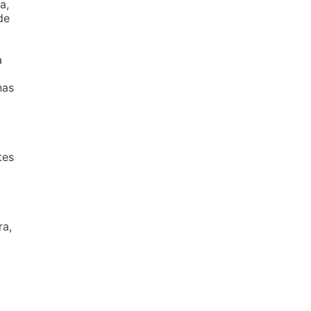
a,
de
a
nas
tes
ra,