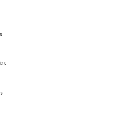
ce
das
as