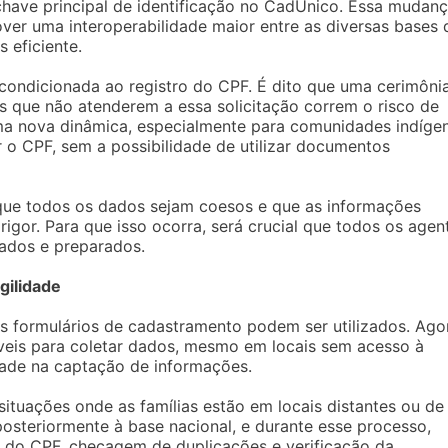
have principal de identificação no CadÚnico. Essa mudanç
ver uma interoperabilidade maior entre as diversas bases 
 eficiente.
 condicionada ao registro do CPF. É dito que uma cerimôni
ias que não atenderem a essa solicitação correm o risco de
uma nova dinâmica, especialmente para comunidades indíge
o CPF, sem a possibilidade de utilizar documentos
 que todos os dados sejam coesos e que as informações
igor. Para que isso ocorra, será crucial que todos os agen
ados e preparados.
gilidade
 formulários de cadastramento podem ser utilizados. Ago
móveis para coletar dados, mesmo em locais sem acesso à
idade na captação de informações.
ituações onde as famílias estão em locais distantes ou de
 posteriormente à base nacional, e durante esse processo,
ia do CPF, checagem de duplicações e verificação da