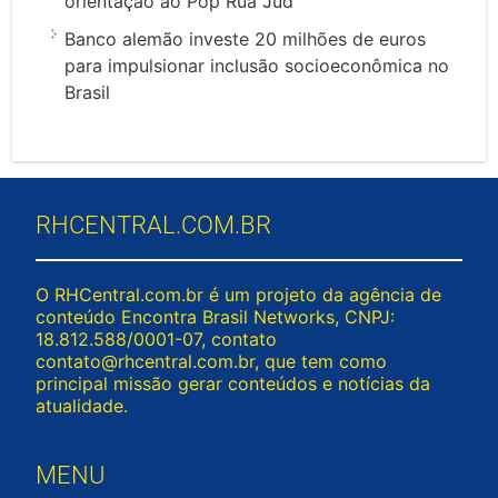
orientação ao Pop Rua Jud
Banco alemão investe 20 milhões de euros
para impulsionar inclusão socioeconômica no
Brasil
RHCENTRAL.COM.BR
O RHCentral.com.br é um projeto da agência de
conteúdo Encontra Brasil Networks, CNPJ:
18.812.588/0001-07, contato
contato@rhcentral.com.br
, que tem como
principal missão gerar conteúdos e notícias da
atualidade.
MENU