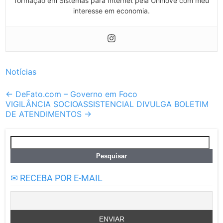
formação em Sistemas para Internet pela Uninove com meu
interesse em economia.
Notícias
Post
←
DeFato.com – Governo em Foco
VIGILÂNCIA SOCIOASSISTENCIAL DIVULGA BOLETIM
navigation
DE ATENDIMENTOS
→
Pesquisar
por:
✉ RECEBA POR E-MAIL