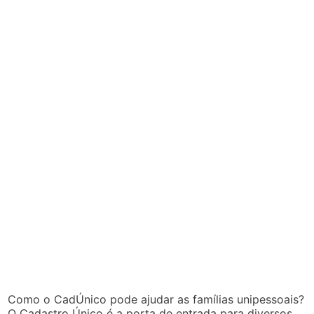
Como o CadÚnico pode ajudar as famílias unipessoais?
O Cadastro Único é a porta de entrada para diversos