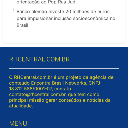
orientação ao Pop Rua Jud
Banco alemão investe 20 milhões de euros
para impulsionar inclusão socioeconômica no
Brasil
RHCENTRAL.COM.BR
O RHCentral.com.br é um projeto da agência de
conteúdo Encontra Brasil Networks, CNPJ:
18.812.588/0001-07, contato
contato@rhcentral.com.br
, que tem como
principal missão gerar conteúdos e notícias da
atualidade.
MENU