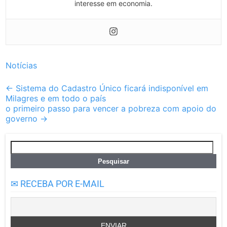
interesse em economia.
Notícias
Post
←
Sistema do Cadastro Único ficará indisponível em
Milagres e em todo o país
navigation
o primeiro passo para vencer a pobreza com apoio do
governo
→
Pesquisar
por:
✉ RECEBA POR E-MAIL