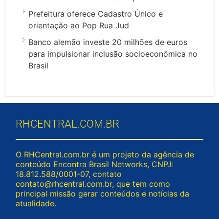
Prefeitura oferece Cadastro Único e
orientação ao Pop Rua Jud
Banco alemão investe 20 milhões de euros
para impulsionar inclusão socioeconômica no
Brasil
RHCENTRAL.COM.BR
O RHCentral.com.br é um projeto da agência de
conteúdo Encontra Brasil Networks, CNPJ:
18.812.588/0001-07, contato
contato@rhcentral.com.br
, que tem como
principal missão gerar conteúdos e notícias da
atualidade.