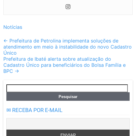
Notícias
Post
←
Prefeitura de Petrolina implementa soluções de
atendimento em meio à instabilidade do novo Cadastro
navigation
Único
Prefeitura de Ibaté alerta sobre atualização do
Cadastro Único para beneficiários do Bolsa Família e
BPC
→
Pesquisar
por:
✉ RECEBA POR E-MAIL