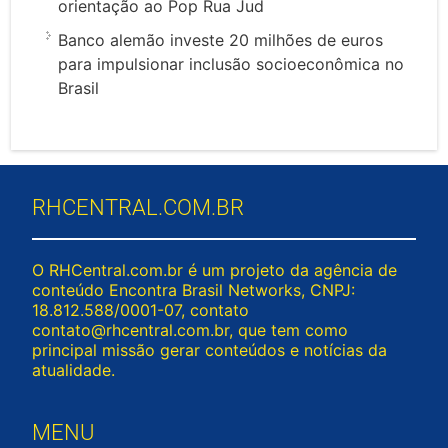
orientação ao Pop Rua Jud
Banco alemão investe 20 milhões de euros
para impulsionar inclusão socioeconômica no
Brasil
RHCENTRAL.COM.BR
O RHCentral.com.br é um projeto da agência de
conteúdo Encontra Brasil Networks, CNPJ:
18.812.588/0001-07, contato
contato@rhcentral.com.br
, que tem como
principal missão gerar conteúdos e notícias da
atualidade.
MENU