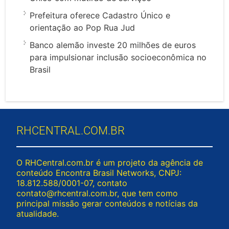
Prefeitura oferece Cadastro Único e
orientação ao Pop Rua Jud
Banco alemão investe 20 milhões de euros
para impulsionar inclusão socioeconômica no
Brasil
RHCENTRAL.COM.BR
O RHCentral.com.br é um projeto da agência de
conteúdo Encontra Brasil Networks, CNPJ:
18.812.588/0001-07, contato
contato@rhcentral.com.br
, que tem como
principal missão gerar conteúdos e notícias da
atualidade.