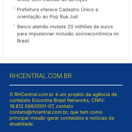
Prefeitura oferece Cadastro Único e
orientação ao Pop Rua Jud
Banco alemão investe 20 milhões de euros
para impulsionar inclusão socioeconômica no
Brasil
RHCENTRAL.COM.BR
O RHCentral.com.br é um projeto da agência de
conteúdo Encontra Brasil Networks, CNPJ:
18.812.588/0001-07, contato
contato@rhcentral.com.br
, que tem como
principal missão gerar conteúdos e notícias da
atualidade.