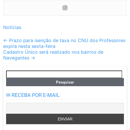
Notícias
Post
←
Prazo para isenção de taxa no CNU dos Professores
expira nesta sexta-feira
navigation
Cadastro Único será realizado nos bairros de
Navegantes
→
Pesquisar
por:
✉ RECEBA POR E-MAIL