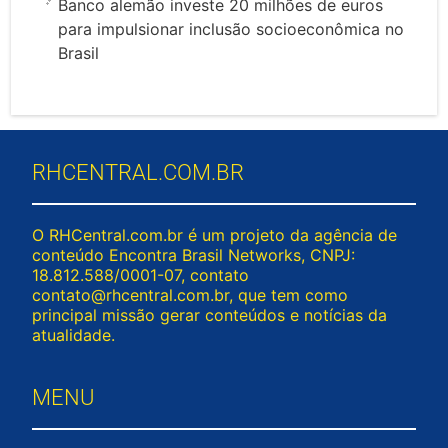
Banco alemão investe 20 milhões de euros
para impulsionar inclusão socioeconômica no
Brasil
RHCENTRAL.COM.BR
O RHCentral.com.br é um projeto da agência de
conteúdo Encontra Brasil Networks, CNPJ:
18.812.588/0001-07, contato
contato@rhcentral.com.br
, que tem como
principal missão gerar conteúdos e notícias da
atualidade.
MENU