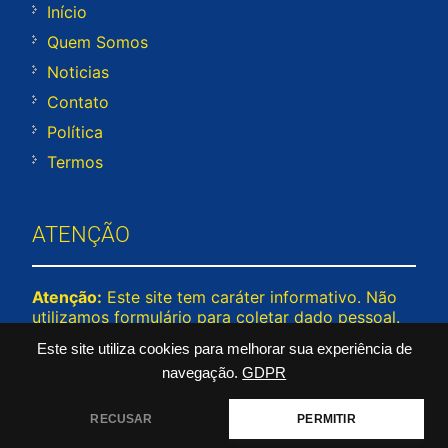
Início
Quem Somos
Noticias
Contato
Política
Termos
ATENÇÃO
Atenção:
Este site tem caráter informativo. Não
utilizamos formulário para coletar dado pessoal.
Não representamos e não temos relação com
Este site utiliza cookies para melhorar sua experiência de
nenhuma empresa ou programa citado no
navegação.
GDPR
conteúdo deste site. © 2026 cadunico.org –
Todos os direitos reservados.
RECUSAR
PERMITIR