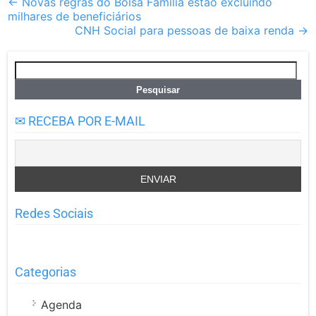
Post
←
Novas regras do Bolsa Família estão excluindo
milhares de beneficiários
navigation
CNH Social para pessoas de baixa renda
→
Pesquisar
por:
✉ RECEBA POR E-MAIL
Redes Sociais
Categorias
Agenda