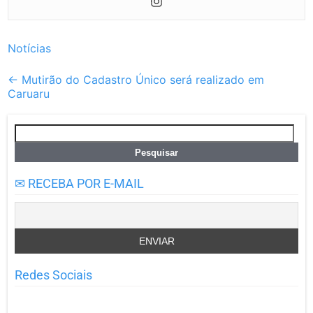
Notícias
Post
←
Mutirão do Cadastro Único será realizado em
Caruaru
navigation
Pesquisar
por:
✉ RECEBA POR E-MAIL
Redes Sociais