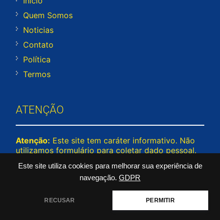
Início
Quem Somos
Noticias
Contato
Política
Termos
ATENÇÃO
Atenção:
Este site tem caráter informativo. Não
utilizamos formulário para coletar dado pessoal.
Não representamos e não temos relação com
Este site utiliza cookies para melhorar sua experiência de
nenhuma empresa ou programa citado no
navegação.
GDPR
conteúdo deste site. © 2026 cadunico.org –
Todos os direitos reservados.
RECUSAR
PERMITIR