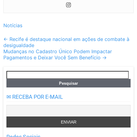
Notícias
Post
←
Recife é destaque nacional em ações de combate à
desigualdade
navigation
Mudanças no Cadastro Único Podem Impactar
Pagamentos e Deixar Você Sem Benefício
→
Pesquisar
por:
✉ RECEBA POR E-MAIL
Redes Sociais