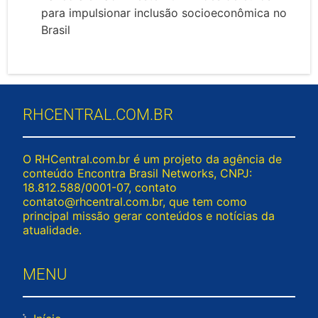
para impulsionar inclusão socioeconômica no
Brasil
RHCENTRAL.COM.BR
O RHCentral.com.br é um projeto da agência de
conteúdo Encontra Brasil Networks, CNPJ:
18.812.588/0001-07, contato
contato@rhcentral.com.br
, que tem como
principal missão gerar conteúdos e notícias da
atualidade.
MENU