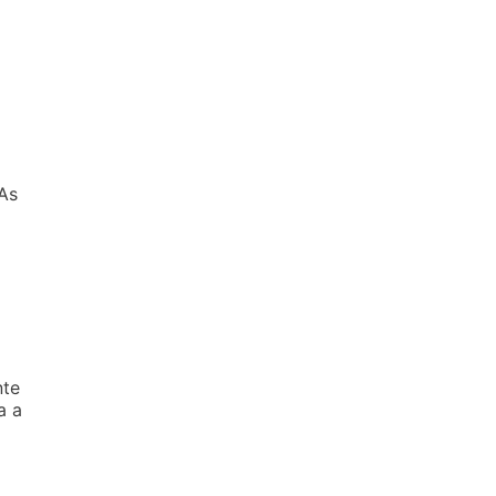
 As
nte
a a