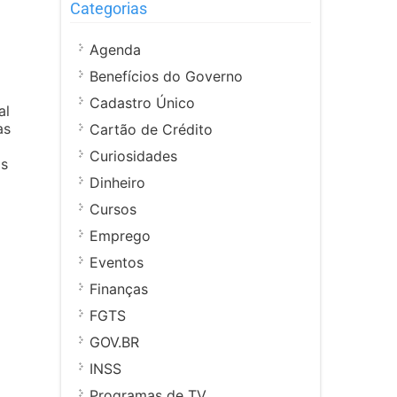
Categorias
Agenda
Benefícios do Governo
Cadastro Único
al
as
Cartão de Crédito
Curiosidades
os
Dinheiro
Cursos
Emprego
Eventos
Finanças
FGTS
GOV.BR
INSS
Programas de TV