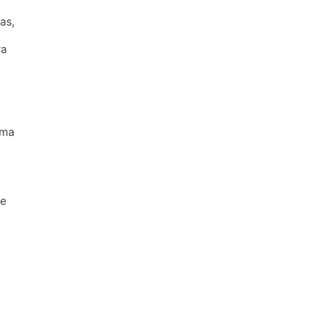
as,
ra
uma
de