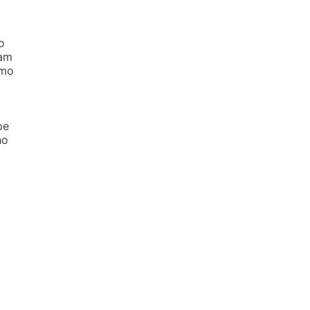
o
jam
omo
pe
ho