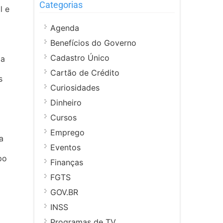
Categorias
l e
Agenda
Benefícios do Governo
Cadastro Único
da
Cartão de Crédito
s
Curiosidades
Dinheiro
Cursos
Emprego
a
Eventos
po
Finanças
FGTS
GOV.BR
INSS
Programas de TV